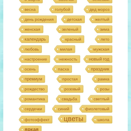
весна
голубой
дед мороз
день рождения
детская
желтый
женская
зеленый
зима
календарь
красный
лето
любовь
милая
мужская
новый год
настроение
нежность
праздник
осень
пасха
премиум
простая
рамка
рождество
розовый
розы
романтика
свадьба
светлый
сердечки
синий
фиолетовый
цветы
фотоэффект
школа
яркая