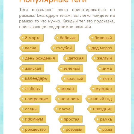
Теги позволяют легко ориентироваться по
рамкам. Благодаря тегам, вы легко найдете на
рамках то что нужно. Каждый тег это подсказка,
описывающая содержимое рамочки.
8 марта
бабочки
бежевый
весна
голубой
дед мороз
день рождения
детская
желтый
женская
зеленый
зима
календарь
красный
лето
любовь
милая
мужская
новый год
настроение
нежность
праздник
осень
пасха
премиум
простая
рамка
рождество
розовый
розы