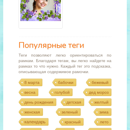
Популярные теги
Теги позволяют легко ориентироваться по
рамкам. Благодаря тегам, вы легко найдете на
рамках то что нужно. Каждый тег это подсказка,
описывающая содержимое рамочки.
8 марта
бабочки
бежевый
весна
голубой
дед мороз
день рождения
детская
желтый
женская
зеленый
зима
календарь
красный
лето