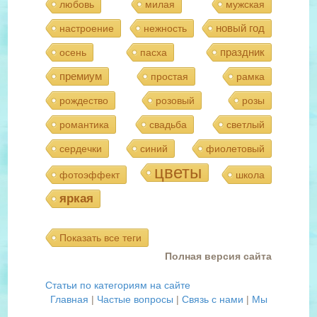
любовь
милая
мужская
новый год
настроение
нежность
праздник
осень
пасха
премиум
простая
рамка
рождество
розовый
розы
романтика
свадьба
светлый
сердечки
синий
фиолетовый
цветы
фотоэффект
школа
яркая
Показать все теги
Полная версия сайта
Статьи по категориям на сайте
Главная
|
Частые вопросы
|
Связь с нами
|
Мы