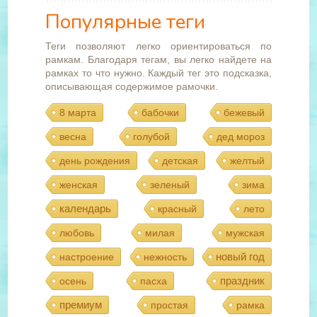
Популярные теги
Теги позволяют легко ориентироваться по
рамкам. Благодаря тегам, вы легко найдете на
рамках то что нужно. Каждый тег это подсказка,
описывающая содержимое рамочки.
8 марта
бабочки
бежевый
весна
голубой
дед мороз
день рождения
детская
желтый
женская
зеленый
зима
календарь
красный
лето
любовь
милая
мужская
новый год
настроение
нежность
праздник
осень
пасха
премиум
простая
рамка