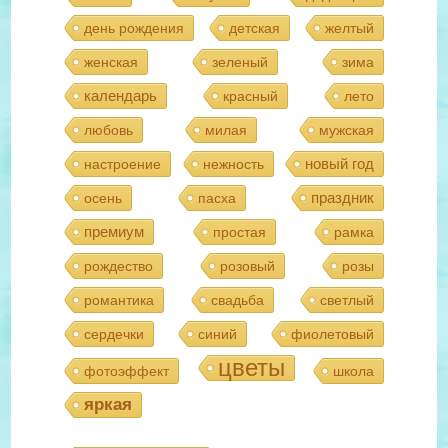
день рождения
детская
желтый
женская
зеленый
зима
календарь
красный
лето
любовь
милая
мужская
новый год
настроение
нежность
праздник
осень
пасха
премиум
простая
рамка
рождество
розовый
розы
романтика
свадьба
светлый
сердечки
синий
фиолетовый
цветы
фотоэффект
школа
яркая