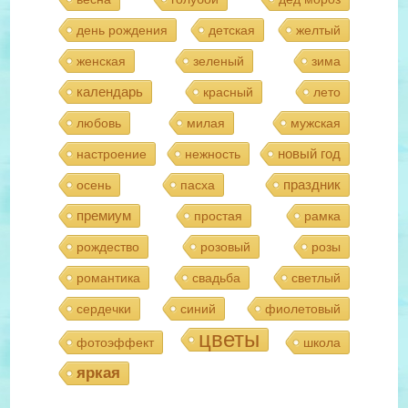
день рождения
детская
желтый
женская
зеленый
зима
календарь
красный
лето
любовь
милая
мужская
новый год
настроение
нежность
праздник
осень
пасха
премиум
простая
рамка
рождество
розовый
розы
романтика
свадьба
светлый
сердечки
синий
фиолетовый
цветы
фотоэффект
школа
яркая