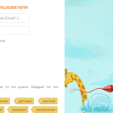
льзователя
оль
ах то что нужно. Каждый тег это
ения
детская
желтый
я
мужская
настроение