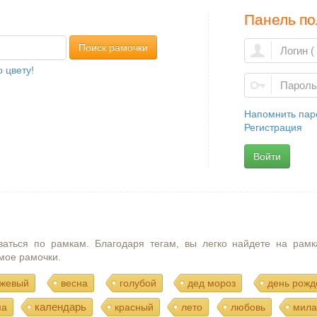
Панель по
Поиск рамочки
 цвету!
Напомнить пар
Регистрация
Войти
ваться по рамкам. Благодаря тегам, вы легко найдете на рамк
мое рамочки.
жевый
весна
голубой
дед мороз
день рожд
календарь
ма
красный
лето
любовь
мила