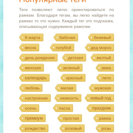
Теги позволяют легко ориентироваться по
рамкам. Благодаря тегам, вы легко найдете на
рамках то что нужно. Каждый тег это подсказка,
описывающая содержимое рамочки.
8 марта
бабочки
бежевый
весна
голубой
дед мороз
день рождения
детская
желтый
женская
зеленый
зима
календарь
красный
лето
любовь
милая
мужская
новый год
настроение
нежность
праздник
осень
пасха
премиум
простая
рамка
рождество
розовый
розы