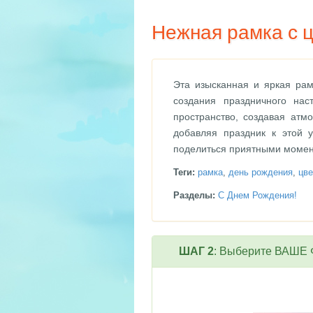
Нежная рамка с ц
Эта изысканная и яркая ра
создания праздничного нас
пространство, создавая атм
добавляя праздник к этой 
поделиться приятными момент
Теги:
рамка
,
день рождения
,
цв
Разделы:
С Днем Рождения!
ШАГ 2
: Выберите ВАШЕ Ф