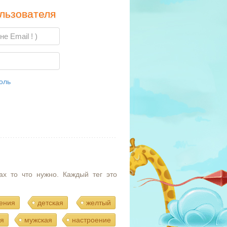
льзователя
оль
ах то что нужно. Каждый тег это
ения
детская
желтый
я
мужская
настроение