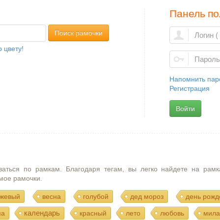
Панель по
Поиск рамочки
 цвету!
Напомнить пар
Регистрация
Войти
ваться по рамкам. Благодаря тегам, вы легко найдете на рамк
мое рамочки.
жевый
весна
голубой
дед мороз
день рожд
календарь
ма
красный
лето
любовь
мила