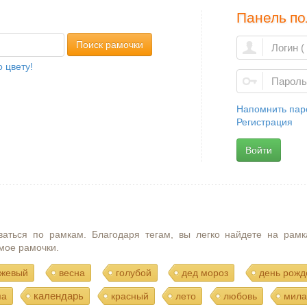
Панель по
Поиск рамочки
 цвету!
Напомнить пар
Регистрация
Войти
ваться по рамкам. Благодаря тегам, вы легко найдете на рамк
мое рамочки.
жевый
весна
голубой
дед мороз
день рожд
календарь
ма
красный
лето
любовь
мила