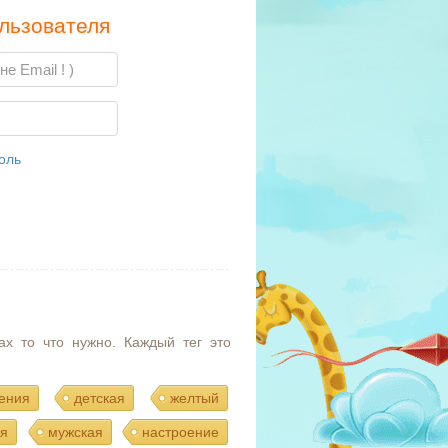
льзователя
оль
ах то что нужно. Каждый тег это
ения
детская
желтый
я
мужская
настроение