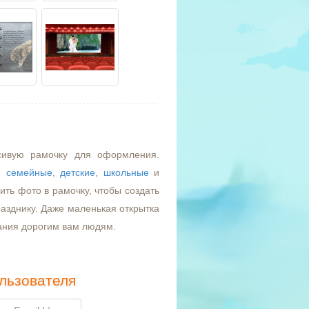
сивую рамочку для оформления.
,
семейные
,
детские
,
школьные
и
ть фото в рамочку, чтобы создать
азднику. Даже маленькая открытка
ания дорогим вам людям.
льзователя