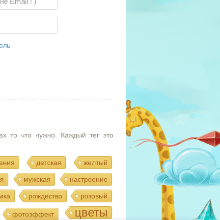
оль
ах то что нужно. Каждый тег это
ения
детская
желтый
я
мужская
настроение
мка
рождество
розовый
цветы
фотоэффект