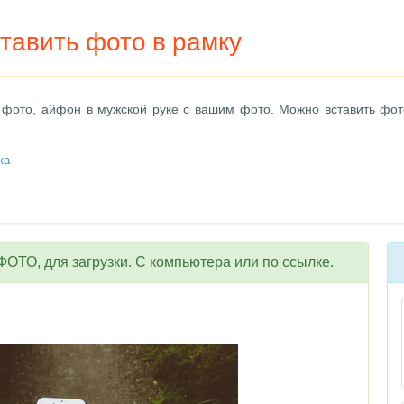
ставить фото в рамку
фото, айфон в мужской руке с вашим фото. Можно вставить фото 
ка
ОТО, для загрузки. С компьютера или по ссылке.