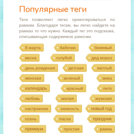
Популярные теги
Теги позволяют легко ориентироваться по
рамкам. Благодаря тегам, вы легко найдете на
рамках то что нужно. Каждый тег это подсказка,
описывающая содержимое рамочки.
8 марта
бабочки
бежевый
весна
голубой
дед мороз
день рождения
детская
желтый
женская
зеленый
зима
календарь
красный
лето
любовь
милая
мужская
новый год
настроение
нежность
праздник
осень
пасха
премиум
простая
рамка