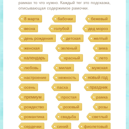
рамках то что нужно. Каждый тег это подсказка,
описывающая содержимое рамочки.
8 марта
бабочки
бежевый
весна
голубой
дед мороз
день рождения
детская
желтый
женская
зеленый
зима
календарь
красный
лето
любовь
милая
мужская
новый год
настроение
нежность
праздник
осень
пасха
премиум
простая
рамка
рождество
розовый
розы
романтика
свадьба
светлый
сердечки
синий
фиолетовый