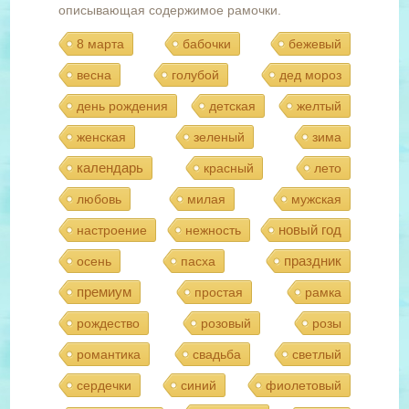
описывающая содержимое рамочки.
8 марта
бабочки
бежевый
весна
голубой
дед мороз
день рождения
детская
желтый
женская
зеленый
зима
календарь
красный
лето
любовь
милая
мужская
новый год
настроение
нежность
праздник
осень
пасха
премиум
простая
рамка
рождество
розовый
розы
романтика
свадьба
светлый
сердечки
синий
фиолетовый