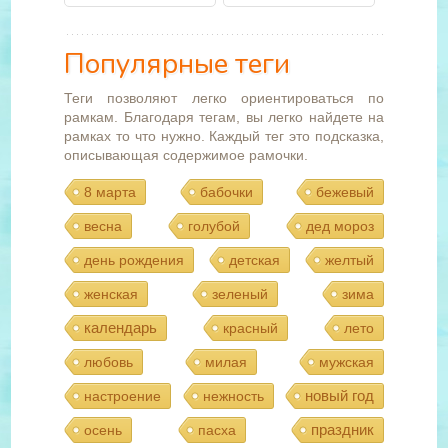
Популярные теги
Теги позволяют легко ориентироваться по
рамкам. Благодаря тегам, вы легко найдете на
рамках то что нужно. Каждый тег это подсказка,
описывающая содержимое рамочки.
8 марта
бабочки
бежевый
весна
голубой
дед мороз
день рождения
детская
желтый
женская
зеленый
зима
календарь
красный
лето
любовь
милая
мужская
новый год
настроение
нежность
праздник
осень
пасха