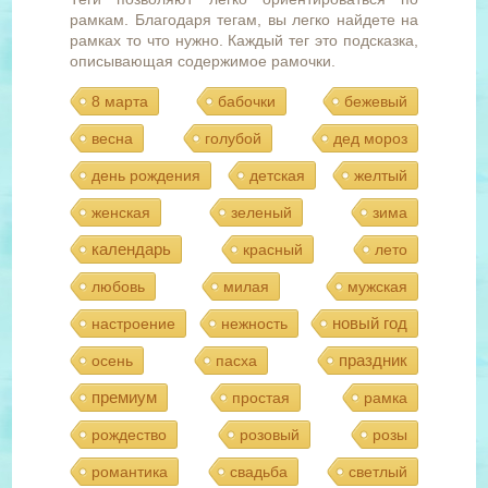
рамкам. Благодаря тегам, вы легко найдете на
рамках то что нужно. Каждый тег это подсказка,
описывающая содержимое рамочки.
8 марта
бабочки
бежевый
весна
голубой
дед мороз
день рождения
детская
желтый
женская
зеленый
зима
календарь
красный
лето
любовь
милая
мужская
новый год
настроение
нежность
праздник
осень
пасха
премиум
простая
рамка
рождество
розовый
розы
романтика
свадьба
светлый