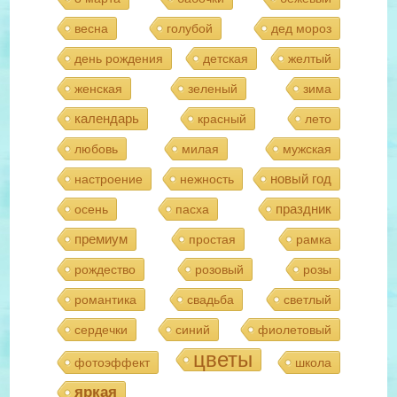
весна
голубой
дед мороз
день рождения
детская
желтый
женская
зеленый
зима
календарь
красный
лето
любовь
милая
мужская
новый год
настроение
нежность
праздник
осень
пасха
премиум
простая
рамка
рождество
розовый
розы
романтика
свадьба
светлый
сердечки
синий
фиолетовый
цветы
фотоэффект
школа
яркая