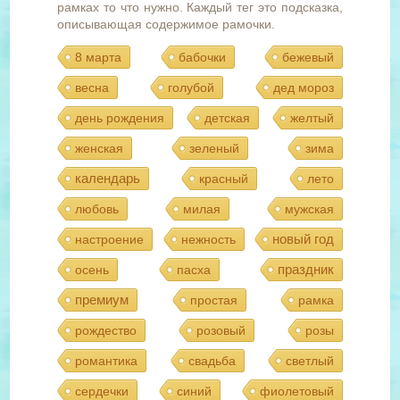
рамках то что нужно. Каждый тег это подсказка,
описывающая содержимое рамочки.
8 марта
бабочки
бежевый
весна
голубой
дед мороз
день рождения
детская
желтый
женская
зеленый
зима
календарь
красный
лето
любовь
милая
мужская
новый год
настроение
нежность
праздник
осень
пасха
премиум
простая
рамка
рождество
розовый
розы
романтика
свадьба
светлый
сердечки
синий
фиолетовый