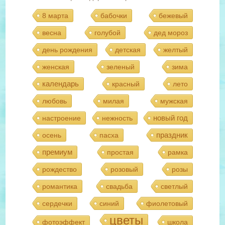
8 марта
бабочки
бежевый
весна
голубой
дед мороз
день рождения
детская
желтый
женская
зеленый
зима
календарь
красный
лето
любовь
милая
мужская
новый год
настроение
нежность
праздник
осень
пасха
премиум
простая
рамка
рождество
розовый
розы
романтика
свадьба
светлый
сердечки
синий
фиолетовый
цветы
фотоэффект
школа