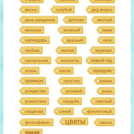
весна
голубой
дед мороз
день рождения
детская
желтый
женская
зеленый
зима
календарь
красный
лето
любовь
милая
мужская
новый год
настроение
нежность
праздник
осень
пасха
премиум
простая
рамка
рождество
розовый
розы
романтика
свадьба
светлый
сердечки
синий
фиолетовый
цветы
фотоэффект
школа
яркая