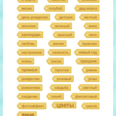
весна
голубой
дед мороз
день рождения
детская
желтый
женская
зеленый
зима
календарь
красный
лето
любовь
милая
мужская
новый год
настроение
нежность
праздник
осень
пасха
премиум
простая
рамка
рождество
розовый
розы
романтика
свадьба
светлый
сердечки
синий
фиолетовый
цветы
фотоэффект
школа
яркая