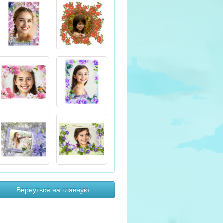
Вернуться на главную