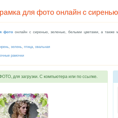
 рамка для фото онлайн с сиренью
я фото
онлайн с сиренью, зеленью, белыми цветами, а также 
ирень
,
зелень
,
птица
,
овальная
очные рамочки
ОТО, для загрузки. С компьютера или по ссылке.