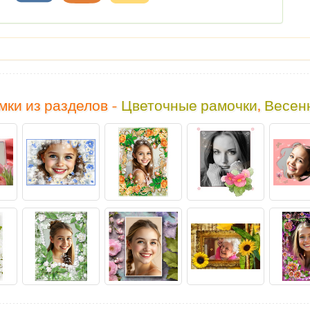
мки из разделов -
Цветочные рамочки
,
Весен