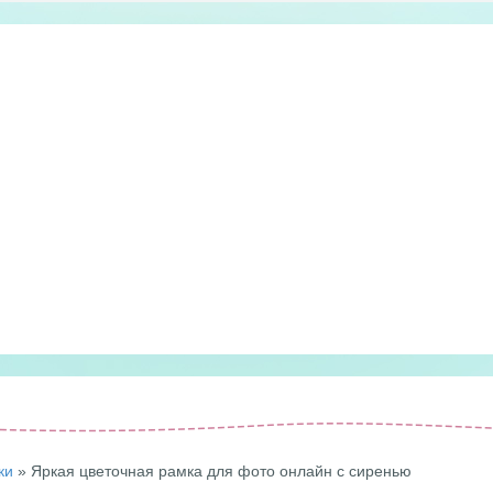
ки
» Яркая цветочная рамка для фото онлайн с сиренью