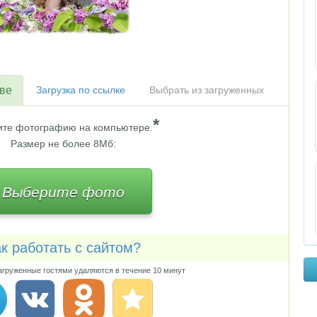
тве
Загрузка по ссылке
Выбрать из загруженных
*
те фотографию на компьютере.
Размер не более 8Мб:
Выберите фото
к работать с сайтом?
груженные гостями удаляются в течение 10 минут