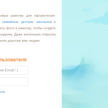
сивую рамочку для оформления.
,
семейные
,
детские
,
школьные
и
ть фото в рамочку, чтобы создать
азднику. Даже маленькая открытка
ания дорогим вам людям.
льзователя
оль