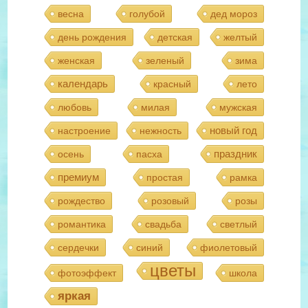
весна
голубой
дед мороз
день рождения
детская
желтый
женская
зеленый
зима
календарь
красный
лето
любовь
милая
мужская
новый год
настроение
нежность
праздник
осень
пасха
премиум
простая
рамка
рождество
розовый
розы
романтика
свадьба
светлый
сердечки
синий
фиолетовый
цветы
фотоэффект
школа
яркая