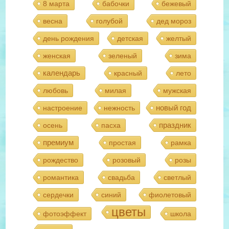
8 марта
бабочки
бежевый
весна
голубой
дед мороз
день рождения
детская
желтый
женская
зеленый
зима
календарь
красный
лето
любовь
милая
мужская
новый год
настроение
нежность
праздник
осень
пасха
премиум
простая
рамка
рождество
розовый
розы
романтика
свадьба
светлый
сердечки
синий
фиолетовый
цветы
фотоэффект
школа