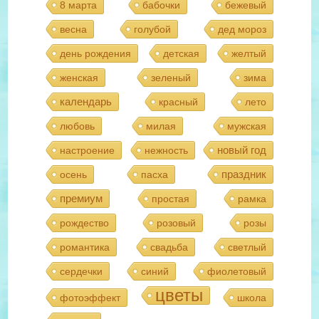
8 марта
бабочки
бежевый
весна
голубой
дед мороз
день рождения
детская
желтый
женская
зеленый
зима
календарь
красный
лето
любовь
милая
мужская
новый год
настроение
нежность
праздник
осень
пасха
премиум
простая
рамка
рождество
розовый
розы
романтика
свадьба
светлый
сердечки
синий
фиолетовый
цветы
фотоэффект
школа