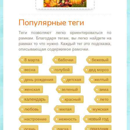
Популярные теги
Теги позволяют легко ориентироваться по
рамкам. Благодаря тегам, вы легко найдете на
рамках то что нужно. Каждый тег это подсказка,
описывающая содержимое рамочки.
8 марта
бабочки
бежевый
весна
голубой
дед мороз
день рождения
детская
желтый
женская
зеленый
зима
календарь
красный
лето
любовь
милая
мужская
новый год
настроение
нежность
праздник
осень
пасха