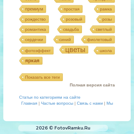
премиум
простая
рамка
рождество
розовый
розы
романтика
свадьба
светлый
сердечки
синий
фиолетовый
цветы
фотоэффект
школа
яркая
Показать все теги
Полная версия сайта
Статьи по категориям на сайте
Главная
|
Частые вопросы
|
Связь с нами
|
Мы
2026 © FotovRamku.Ru