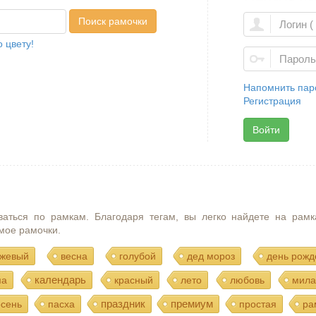
Поиск рамочки
 цвету!
Напомнить пар
Регистрация
Войти
ваться по рамкам. Благодаря тегам, вы легко найдете на рамк
мое рамочки.
жевый
весна
голубой
дед мороз
день рожд
календарь
ма
красный
лето
любовь
мила
праздник
премиум
осень
пасха
простая
ра