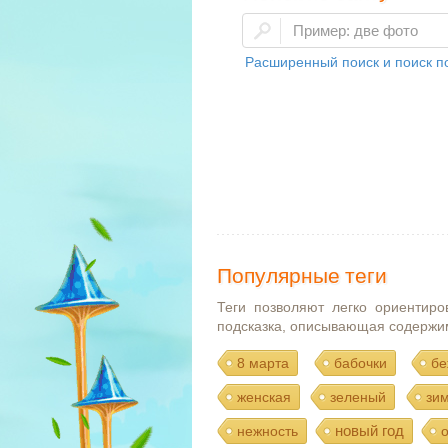
Расширенный поиск и поиск по
Популярные теги
Теги позволяют легко ориентиро
подсказка, описывающая содержи
8 марта
бабочки
бе
женская
зеленый
зи
новый год
нежность