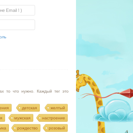
оль
ах то что нужно. Каждый тег это
ения
детская
желтый
я
мужская
настроение
мка
рождество
розовый