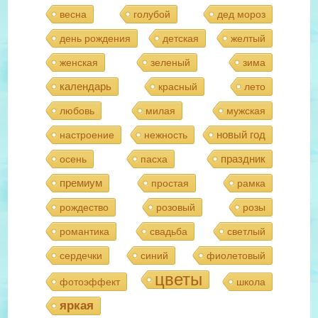
весна
голубой
дед мороз
день рождения
детская
желтый
женская
зеленый
зима
календарь
красный
лето
любовь
милая
мужская
новый год
настроение
нежность
праздник
осень
пасха
премиум
простая
рамка
рождество
розовый
розы
романтика
свадьба
светлый
сердечки
синий
фиолетовый
цветы
фотоэффект
школа
яркая