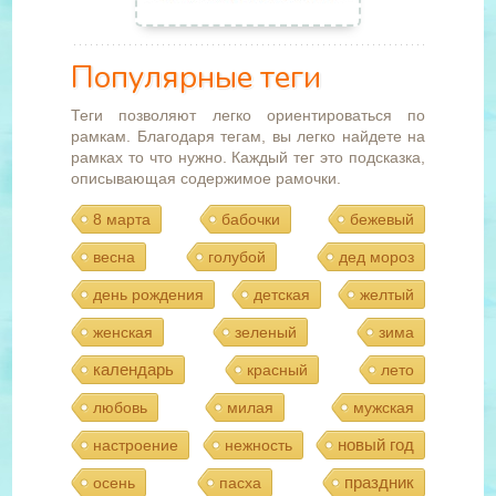
Популярные теги
Теги позволяют легко ориентироваться по
рамкам. Благодаря тегам, вы легко найдете на
рамках то что нужно. Каждый тег это подсказка,
описывающая содержимое рамочки.
8 марта
бабочки
бежевый
весна
голубой
дед мороз
день рождения
детская
желтый
женская
зеленый
зима
календарь
красный
лето
любовь
милая
мужская
новый год
настроение
нежность
праздник
осень
пасха