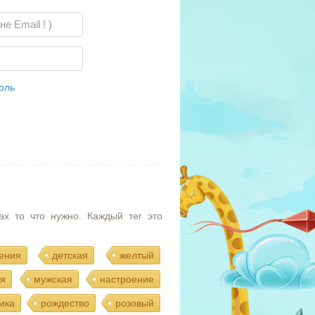
оль
ах то что нужно. Каждый тег это
ения
детская
желтый
я
мужская
настроение
мка
рождество
розовый