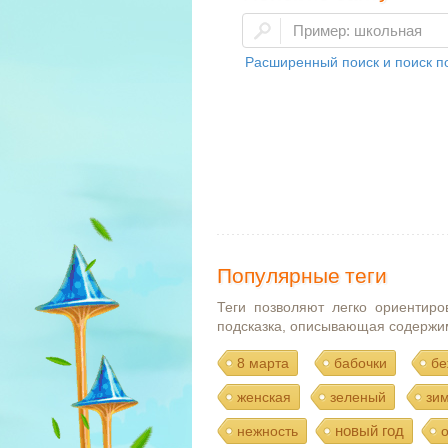
Расширенный поиск и поиск по
Популярные теги
Теги позволяют легко ориентиро
подсказка, описывающая содержи
8 марта
бабочки
бе
женская
зеленый
зи
новый год
нежность