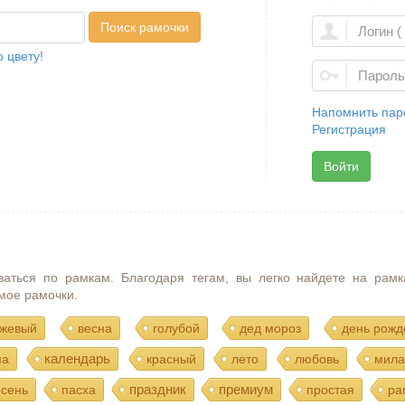
Поиск рамочки
 цвету!
Напомнить пар
Регистрация
Войти
ваться по рамкам. Благодаря тегам, вы легко найдете на рамк
мое рамочки.
жевый
весна
голубой
дед мороз
день рожд
календарь
ма
красный
лето
любовь
мила
праздник
премиум
осень
пасха
простая
ра