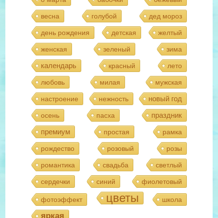
весна
голубой
дед мороз
день рождения
детская
желтый
женская
зеленый
зима
календарь
красный
лето
любовь
милая
мужская
новый год
настроение
нежность
праздник
осень
пасха
премиум
простая
рамка
рождество
розовый
розы
романтика
свадьба
светлый
сердечки
синий
фиолетовый
цветы
фотоэффект
школа
яркая