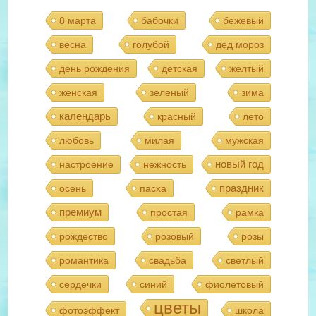
8 марта
бабочки
бежевый
весна
голубой
дед мороз
день рождения
детская
желтый
женская
зеленый
зима
календарь
красный
лето
любовь
милая
мужская
новый год
настроение
нежность
праздник
осень
пасха
премиум
простая
рамка
рождество
розовый
розы
романтика
свадьба
светлый
сердечки
синий
фиолетовый
цветы
фотоэффект
школа