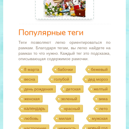
Популярные теги
Теги позволяют легко ориентироваться по
рамкам. Благодаря тегам, вы легко найдете на
рамках то что нужно. Каждый тег это подсказка,
описывающая содержимое рамочки.
8 марта
бабочки
бежевый
весна
голубой
дед мороз
день рождения
детская
желтый
женская
зеленый
зима
календарь
красный
лето
любовь
милая
мужская
новый год
настроение
нежность