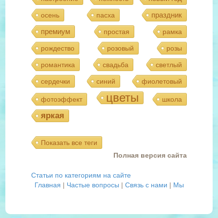
праздник
осень
пасха
премиум
простая
рамка
рождество
розовый
розы
романтика
свадьба
светлый
сердечки
синий
фиолетовый
цветы
фотоэффект
школа
яркая
Показать все теги
Полная версия сайта
Статьи по категориям на сайте
Главная
|
Частые вопросы
|
Связь с нами
|
Мы