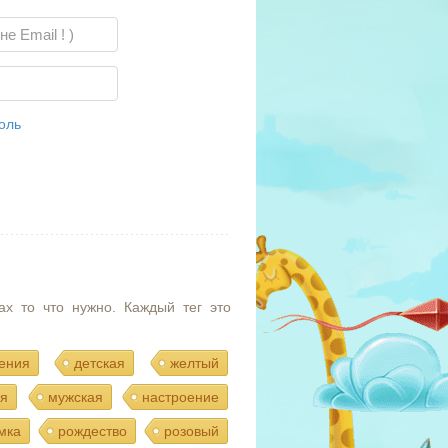
оль
ах то что нужно. Каждый тег это
ения
детская
желтый
я
мужская
настроение
мка
рождество
розовый