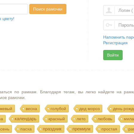
Поиск рамочки
 цвету!
Напомнить пар
Регистрация
Войти
ваться по рамкам. Благодаря тегам, вы легко найдете на рамк
мое рамочки.
жевый
весна
голубой
дед мороз
день рожд
календарь
ма
красный
лето
любовь
мила
праздник
премиум
осень
пасха
простая
ра