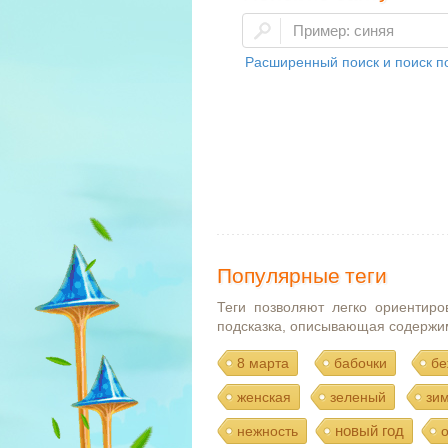
Расширенный поиск и поиск по
Популярные теги
Теги позволяют легко ориентиро
подсказка, описывающая содержи
8 марта
бабочки
бе
женская
зеленый
зи
новый год
нежность