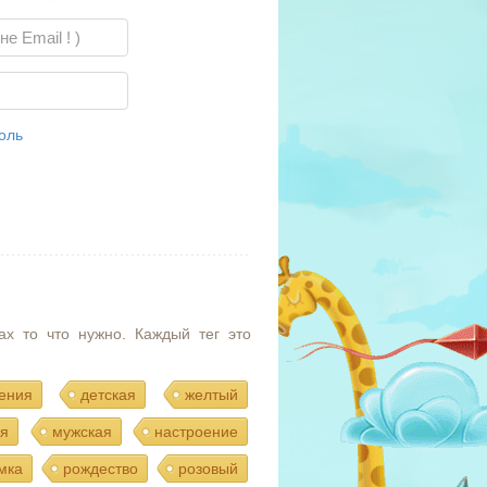
оль
ах то что нужно. Каждый тег это
ения
детская
желтый
я
мужская
настроение
мка
рождество
розовый