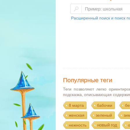
Расширенный поиск и поиск по
Популярные теги
Теги позволяют легко ориентиро
подсказка, описывающая содержи
8 марта
бабочки
бе
женская
зеленый
зи
новый год
нежность