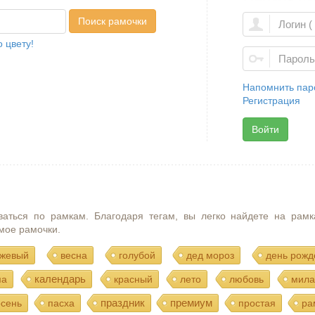
Поиск рамочки
 цвету!
Напомнить пар
Регистрация
Войти
ваться по рамкам. Благодаря тегам, вы легко найдете на рамк
мое рамочки.
жевый
весна
голубой
дед мороз
день рожд
календарь
ма
красный
лето
любовь
мила
праздник
премиум
осень
пасха
простая
ра