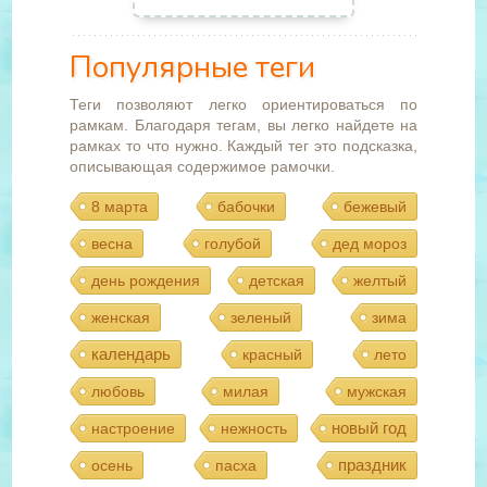
Популярные теги
Теги позволяют легко ориентироваться по
рамкам. Благодаря тегам, вы легко найдете на
рамках то что нужно. Каждый тег это подсказка,
описывающая содержимое рамочки.
8 марта
бабочки
бежевый
весна
голубой
дед мороз
день рождения
детская
желтый
женская
зеленый
зима
календарь
красный
лето
любовь
милая
мужская
новый год
настроение
нежность
праздник
осень
пасха