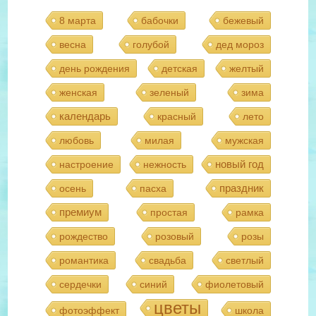
8 марта
бабочки
бежевый
весна
голубой
дед мороз
день рождения
детская
желтый
женская
зеленый
зима
календарь
красный
лето
любовь
милая
мужская
новый год
настроение
нежность
праздник
осень
пасха
премиум
простая
рамка
рождество
розовый
розы
романтика
свадьба
светлый
сердечки
синий
фиолетовый
цветы
фотоэффект
школа