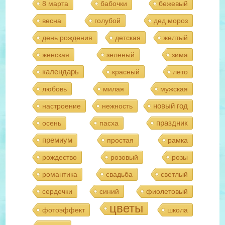
8 марта
бабочки
бежевый
весна
голубой
дед мороз
день рождения
детская
желтый
женская
зеленый
зима
календарь
красный
лето
любовь
милая
мужская
новый год
настроение
нежность
праздник
осень
пасха
премиум
простая
рамка
рождество
розовый
розы
романтика
свадьба
светлый
сердечки
синий
фиолетовый
цветы
фотоэффект
школа