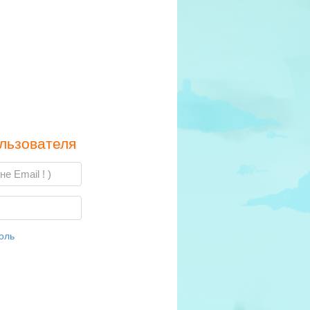
льзователя
оль