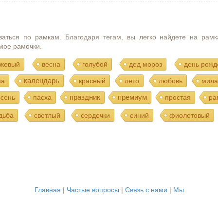
ваться по рамкам. Благодаря тегам, вы легко найдете на рамк
мое рамочки.
жевый
весна
голубой
дед мороз
день рожд
календарь
ма
красный
лето
любовь
мила
праздник
премиум
осень
пасха
простая
ра
дьба
светлый
сердечки
синий
фиолетовый
Главная
|
Частые вопросы
|
Связь с нами
|
Мы