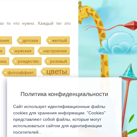
ах то что нужно. Каждый тег это
ения
детская
желтый
я
мужская
настроение
мка
рождество
розовый
цветы
фотоэффект
Политика конфиденциальности
Сайт использует идентификационные файлы
Мобильная версия сайта
cookies для хранения информации. "Cookies"
представляют собой файлы, которые могут
использоваться сайтом для идентификации
посетителей...