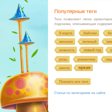
Популярные теги
Теги позволяют легко ориентиро
подсказка, описывающая содержи
8 марта
бабочки
бе
женская
зеленый
зи
новый год
нежность
розы
романтика
сва
яркая
школа
Показать все теги
Статьи по категориям на сайте