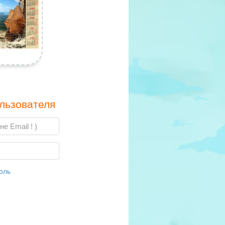
льзователя
оль