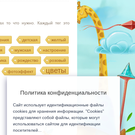
ах то что нужно. Каждый тег это
ения
детская
желтый
я
мужская
настроение
мка
рождество
розовый
цветы
фотоэффект
Политика конфиденциальности
Сайт использует идентификационные файлы
Мобильная версия сайта
cookies для хранения информации. "Cookies"
представляют собой файлы, которые могут
использоваться сайтом для идентификации
посетителей...