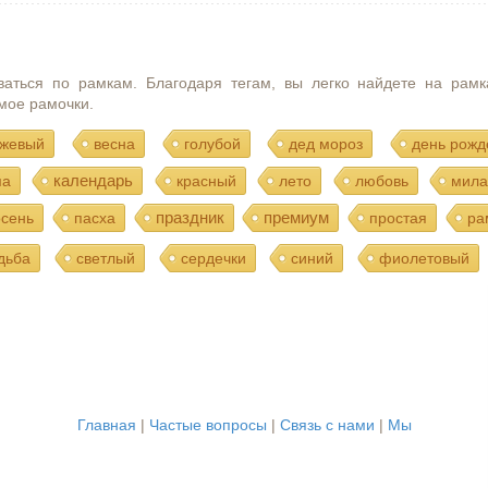
ваться по рамкам. Благодаря тегам, вы легко найдете на рамк
мое рамочки.
жевый
весна
голубой
дед мороз
день рожд
календарь
ма
красный
лето
любовь
мила
праздник
премиум
осень
пасха
простая
ра
дьба
светлый
сердечки
синий
фиолетовый
Главная
|
Частые вопросы
|
Связь с нами
|
Мы