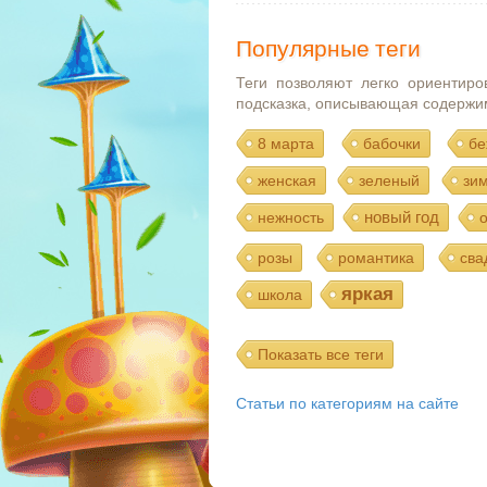
Популярные теги
Теги позволяют легко ориентиро
подсказка, описывающая содержи
8 марта
бабочки
бе
женская
зеленый
зи
новый год
нежность
розы
романтика
сва
яркая
школа
Показать все теги
Статьи по категориям на сайте