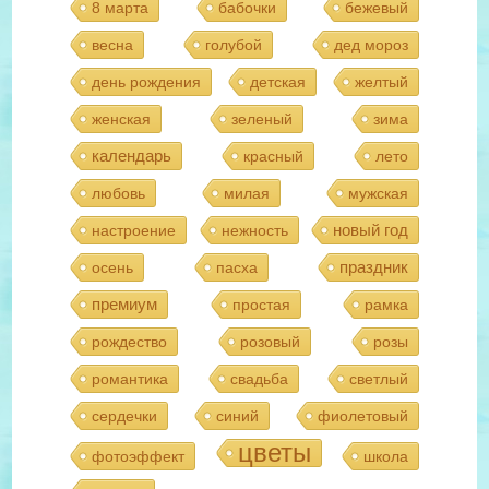
8 марта
бабочки
бежевый
весна
голубой
дед мороз
день рождения
детская
желтый
женская
зеленый
зима
календарь
красный
лето
любовь
милая
мужская
новый год
настроение
нежность
праздник
осень
пасха
премиум
простая
рамка
рождество
розовый
розы
романтика
свадьба
светлый
сердечки
синий
фиолетовый
цветы
фотоэффект
школа