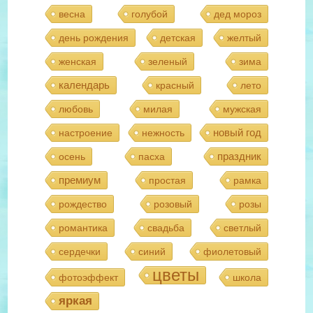
весна
голубой
дед мороз
день рождения
детская
желтый
женская
зеленый
зима
календарь
красный
лето
любовь
милая
мужская
новый год
настроение
нежность
праздник
осень
пасха
премиум
простая
рамка
рождество
розовый
розы
романтика
свадьба
светлый
сердечки
синий
фиолетовый
цветы
фотоэффект
школа
яркая