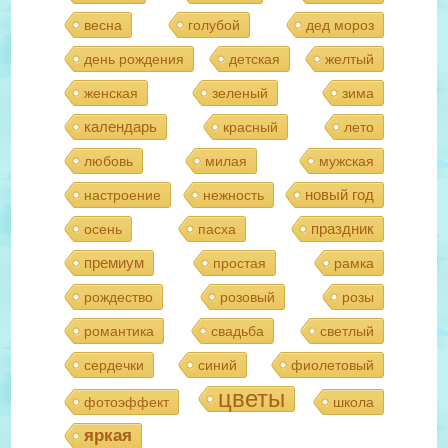
весна
голубой
дед мороз
день рождения
детская
желтый
женская
зеленый
зима
календарь
красный
лето
любовь
милая
мужская
новый год
настроение
нежность
праздник
осень
пасха
премиум
простая
рамка
рождество
розовый
розы
романтика
свадьба
светлый
сердечки
синий
фиолетовый
цветы
фотоэффект
школа
яркая