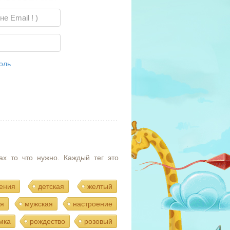
оль
ах то что нужно. Каждый тег это
ения
детская
желтый
я
мужская
настроение
мка
рождество
розовый