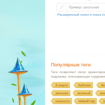
Расширенный поиск и поиск по
Популярные теги
Теги позволяют легко ориентиро
подсказка, описывающая содержи
8 марта
бабочки
бе
женская
зеленый
зи
новый год
нежность