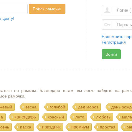
Поиск рамочки
 цвету!
Напомнить пар
Регистрация
Войти
ваться по рамкам. Благодаря тегам, вы легко найдете на рамк
мое рамочки.
жевый
весна
голубой
дед мороз
день рожд
календарь
ма
красный
лето
любовь
мила
праздник
премиум
осень
пасха
простая
ра