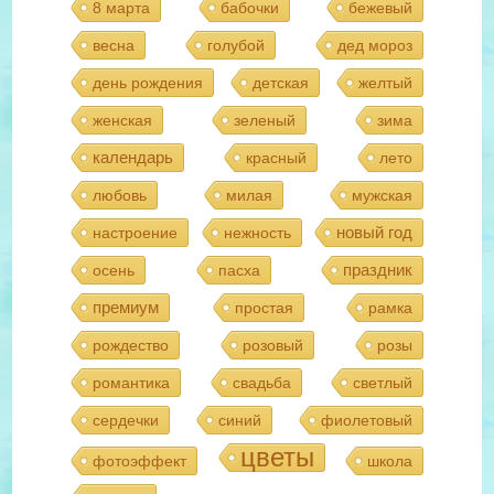
8 марта
бабочки
бежевый
весна
голубой
дед мороз
день рождения
детская
желтый
женская
зеленый
зима
календарь
красный
лето
любовь
милая
мужская
новый год
настроение
нежность
праздник
осень
пасха
премиум
простая
рамка
рождество
розовый
розы
романтика
свадьба
светлый
сердечки
синий
фиолетовый
цветы
фотоэффект
школа