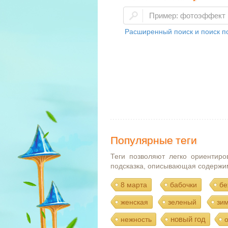
Расширенный поиск и поиск по
Популярные теги
Теги позволяют легко ориентиро
подсказка, описывающая содержи
8 марта
бабочки
бе
женская
зеленый
зи
новый год
нежность