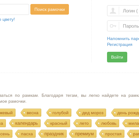
Поиск рамочки
 цвету!
Напомнить пар
Регистрация
Войти
ваться по рамкам. Благодаря тегам, вы легко найдете на рамк
мое рамочки.
жевый
весна
голубой
дед мороз
день рожд
календарь
ма
красный
лето
любовь
мила
праздник
премиум
осень
пасха
простая
ра