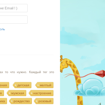
оль
ах то что нужно. Каждый тег это
ения
детская
желтый
я
мужская
настроение
мка
рождество
розовый