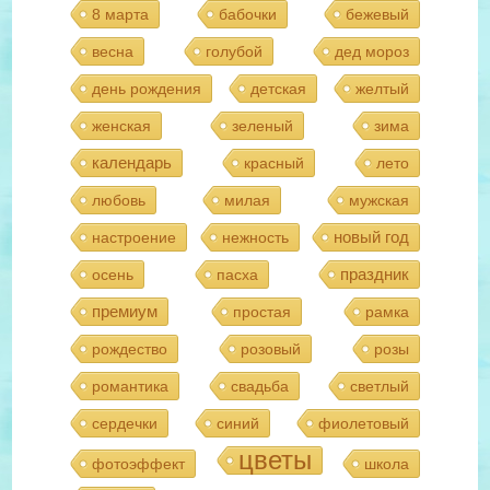
8 марта
бабочки
бежевый
весна
голубой
дед мороз
день рождения
детская
желтый
женская
зеленый
зима
календарь
красный
лето
любовь
милая
мужская
новый год
настроение
нежность
праздник
осень
пасха
премиум
простая
рамка
рождество
розовый
розы
романтика
свадьба
светлый
сердечки
синий
фиолетовый
цветы
фотоэффект
школа