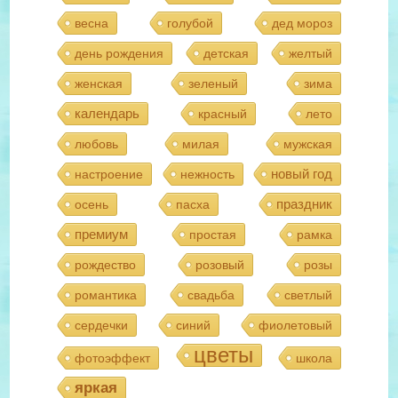
весна
голубой
дед мороз
день рождения
детская
желтый
женская
зеленый
зима
календарь
красный
лето
любовь
милая
мужская
новый год
настроение
нежность
праздник
осень
пасха
премиум
простая
рамка
рождество
розовый
розы
романтика
свадьба
светлый
сердечки
синий
фиолетовый
цветы
фотоэффект
школа
яркая