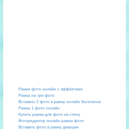
Рамки фото онлайн с эффектами
Рамка на три фото
Вставить 2 фото в рамку онлайн бесплатно
Рамка 1 фото онлайн
Купить рамки для фото на стену
Фоторедактор онлайн рамка фото
Вставить фото в рамку девушки