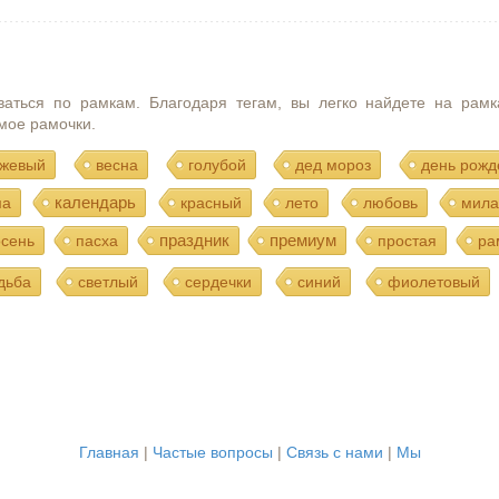
ваться по рамкам. Благодаря тегам, вы легко найдете на рамк
мое рамочки.
жевый
весна
голубой
дед мороз
день рожд
календарь
ма
красный
лето
любовь
мила
праздник
премиум
осень
пасха
простая
ра
дьба
светлый
сердечки
синий
фиолетовый
Главная
|
Частые вопросы
|
Связь с нами
|
Мы