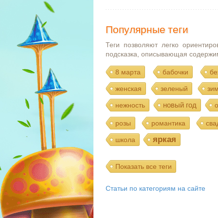
Популярные теги
Теги позволяют легко ориентиро
подсказка, описывающая содержи
8 марта
бабочки
бе
женская
зеленый
зи
новый год
нежность
розы
романтика
сва
яркая
школа
Показать все теги
Статьи по категориям на сайте