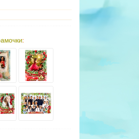
рамочки
: