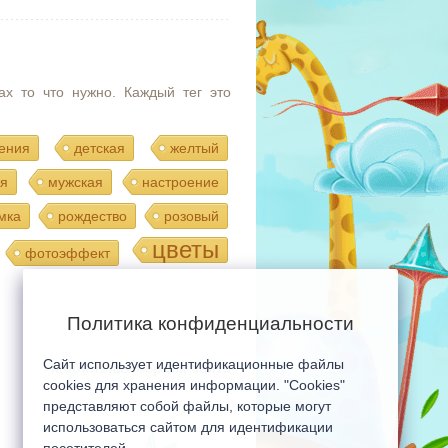
ах то что нужно. Каждый тег это
ения
детская
желтый
я
мужская
настроение
мка
рождество
розовый
цветы
фотоэффект
Политика конфиденциальности
Сайт использует идентификационные файлы
Мобильная версия сайта
cookies для хранения информации. "Cookies"
представляют собой файлы, которые могут
использоваться сайтом для идентификации